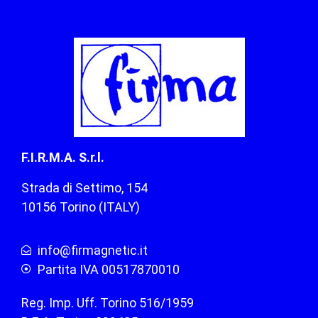
F.I.R.M.A. S.r.l.
Strada di Settimo, 154
10156 Torino (ITALY)
info@firmagnetic.it
Partita IVA 00517870010
Reg. Imp. Uff. Torino 516/1959