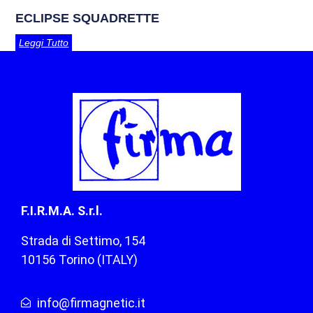
ECLIPSE SQUADRETTE
Leggi Tutto
F.I.R.M.A. S.r.l.
Strada di Settimo, 154
10156 Torino (ITALY)
info@firmagnetic.it