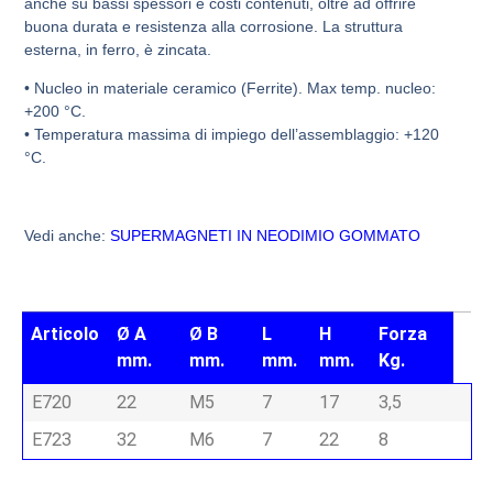
anche su bassi spessori e costi contenuti, oltre ad offrire
buona durata e resistenza alla corrosione. La struttura
esterna, in ferro, è zincata.
• Nucleo in materiale ceramico (Ferrite). Max temp. nucleo:
+200 °C.
• Temperatura massima di impiego dell’assemblaggio: +120
°C.
Vedi anche:
SUPERMAGNETI IN NEODIMIO GOMMATO
Articolo
Ø A
Ø B
L
H
Forza
mm.
mm.
mm.
mm.
Kg.
E720
22
M5
7
17
3,5
E723
32
M6
7
22
8